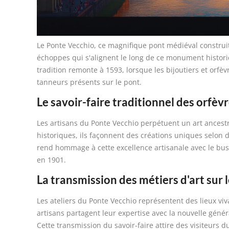
Le Ponte Vecchio, ce magnifique pont médiéval construit
échoppes qui s'alignent le long de ce monument historiqu
tradition remonte à 1593, lorsque les bijoutiers et orf
tanneurs présents sur le pont.
Le savoir-faire traditionnel des orfèvr
Les artisans du Ponte Vecchio perpétuent un art ancestra
historiques, ils façonnent des créations uniques selon d
rend hommage à cette excellence artisanale avec le bust
en 1901.
La transmission des métiers d'art sur 
Les ateliers du Ponte Vecchio représentent des lieux viva
artisans partagent leur expertise avec la nouvelle génér
Cette transmission du savoir-faire attire des visiteurs d