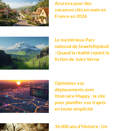
Azureva pour des
vacances clés en main en
France en 2026
Le mystérieux Parc
national de Snaefellsjokull
: Quand la réalité rejoint la
fiction de Jules Verne
Optimisez vos
déplacements avec
Itinéraire Mappy : le site
pour planifier vos trajets
en toute simplicité
36 000 ans d’Histoire : Un