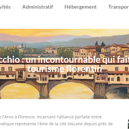
vités
Administratif
Hébergement
Transpor
chio : un incontournable qui fai
tourisme florentin
'Arno à Florence, incarnant l'alliance parfaite entre
ématique représente l'âme de la cité toscane depuis près de