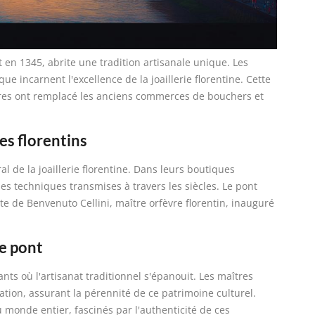
 en 1345, abrite une tradition artisanale unique. Les
e incarnent l'excellence de la joaillerie florentine. Cette
èvres ont remplacé les anciens commerces de bouchers et
es florentins
l de la joaillerie florentine. Dans leurs boutiques
es techniques transmises à travers les siècles. Le pont
e de Benvenuto Cellini, maître orfèvre florentin, inauguré
le pont
nts où l'artisanat traditionnel s'épanouit. Les maîtres
ation, assurant la pérennité de ce patrimoine culturel.
u monde entier, fascinés par l'authenticité de ces